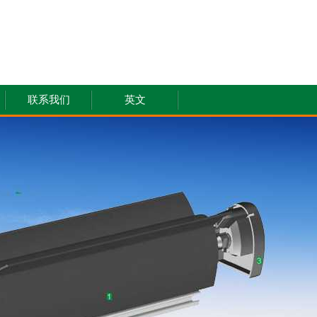
联系我们
英文