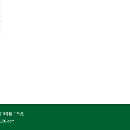
10号楼二单元
126.com