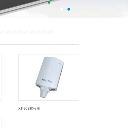
XT-90B接收器