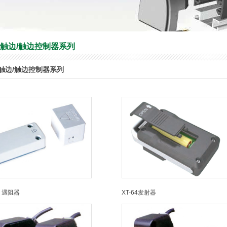
触边/触边控制器系列
触边/触边控制器系列
6 遇阻器
XT-64发射器