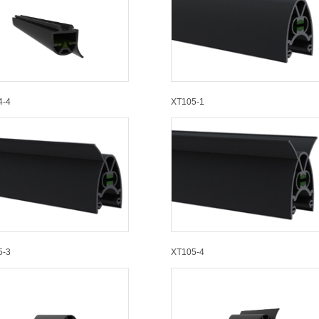
4-4
XT105-1
5-3
XT105-4